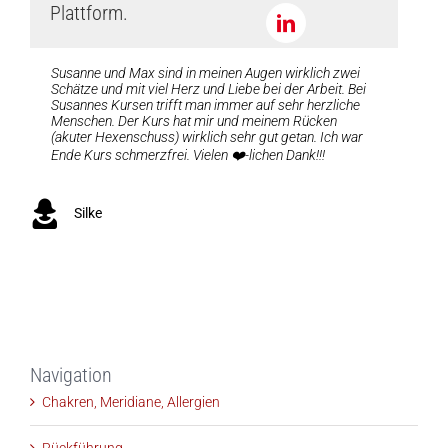
Plattform.
Susanne und Max sind in meinen Augen wirklich zwei
Es ist immer wieder faszinierend was alles geht und
Sehr spannendes Seminar mit vielen neuen Leuten. Ist
Vielen Dank, es war ein wundervolles Seminar. Zwei
Schätze und mit viel Herz und Liebe bei der Arbeit. Bei
was man erlebt. Ich kann es nur weiter empfehlen vielen
eine super Erfahrung.
spannende Tage mit ganz viel Herz, Freude und
Susannes Kursen trifft man immer auf sehr herzliche
lieben Dank Susanne. Liebe Grüße Simone
Heilung.
Menschen. Der Kurs hat mir und meinem Rücken
(akuter Hexenschuss) wirklich sehr gut getan. Ich war
Gottfried
Ende Kurs schmerzfrei. Vielen ❤️-lichen Dank!!!
Simone
Silke
Gruppe Oktober
Navigation
Chakren, Meridiane, Allergien