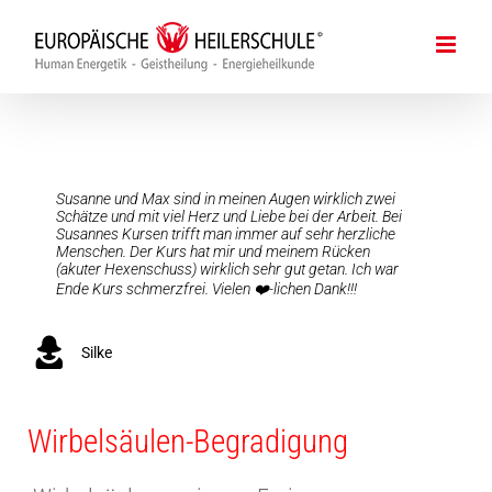
Zum
Inhalt
springen
Susanne und Max sind in meinen Augen wirklich zwei
Es ist immer wieder faszinierend was alles geht und
Sehr spannendes Seminar mit vielen neuen Leuten. Ist
Schätze und mit viel Herz und Liebe bei der Arbeit. Bei
was man erlebt. Ich kann es nur weiter empfehlen vielen
eine super Erfahrung.
Susannes Kursen trifft man immer auf sehr herzliche
lieben Dank Susanne. Liebe Grüße Simone
Menschen. Der Kurs hat mir und meinem Rücken
(akuter Hexenschuss) wirklich sehr gut getan. Ich war
Gottfried
Ende Kurs schmerzfrei. Vielen ❤️-lichen Dank!!!
Simone
Silke
Wirbelsäulen-Begradigung