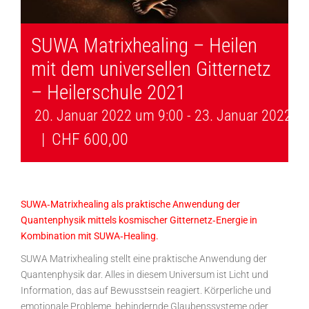
SUWA Matrixhealing – Heilen
mit dem universellen Gitternetz
– Heilerschule 2021
20. Januar 2022 um 9:00
-
23. Januar 2022 u
|
CHF 600,00
SUWA‐Matrixhealing als praktische Anwendung der
Quantenphysik mittels kosmischer Gitternetz‐Energie in
Kombination mit SUWA‐Healing.
SUWA Matrixhealing stellt eine praktische Anwendung der
Quantenphysik dar. Alles in diesem Universum ist Licht und
Information, das auf Bewusstsein reagiert. Körperliche und
emotionale Probleme, behindernde Glaubenssysteme oder