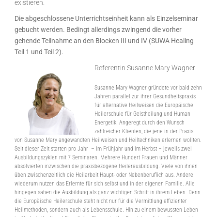
existieren.
Die abgeschlossene Unterrichtseinheit kann als Einzelseminar
gebucht werden. Bedingt allerdings zwingend die vorher
gehende Teilnahme an den Blocken III und IV (SUWA Healing
Teil 1 und Teil 2).
Referentin Susanne Mary Wagner
Susanne Mary Wagner gründete vor bald zehn
Jahren parallel zur ihrer Gesundheitspraxis
für alternative Heilweisen die Europäische
Heilerschule für Geistheilung und Human
Energetik. Angeregt durch den Wunsch
zahlreicher Klienten, die jene in der Praxis
von Susanne Mary angewandten Heilweisen und Heiltechniken erlernen wollten.
Seit dieser Zeit starten pro Jahr – im Frühjahr und im Herbst – jeweils zwei
Ausbildungszyklen mit 7 Seminaren. Mehrere Hundert Frauen und Männer
absolvierten inzwischen die praxisbezogene Heilerausbildung. Viele von ihnen
üben zwischenzeitlich die Heilarbeit Haupt- oder Nebenberuflich aus. Andere
wiederum nutzen das Erlernte für sich selbst und in der eigenen Familie. Alle
hingegen sahen die Ausbildung als ganz wichtigen Schritt in ihrem Leben. Denn
die Europäische Heilerschule steht nicht nur für die Vermittlung effizienter
Heilmethoden, sondern auch als Lebensschule. Hin zu einem bewussten Leben