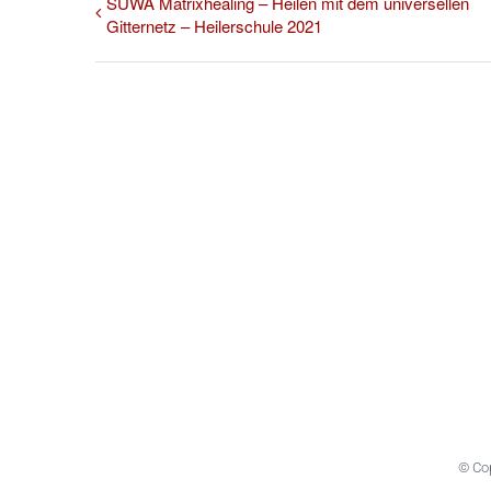
SUWA Matrixhealing – Heilen mit dem universellen
Gitternetz – Heilerschule 2021
© Co