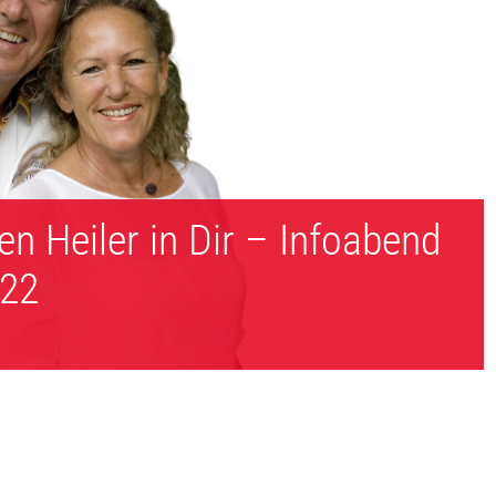
en Heiler in Dir – Infoabend
022