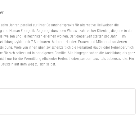
er
ehn Jahren parallel zur ihrer Gesundheitspraxis für alternative Heilweisen die
ng und Human Energetik. Angeregt durch den Wunsch zahlreicher Klienten, die jene in der
lweisen und Heiltechniken erlernen wollten. Seit dieser Zeit starten pro Jahr – im
Ausbildungszyklen mit 7 Seminaren. Mehrere Hundert Frauen und Männer absolvierten
bildung. Viele von ihnen üben zwischenzeitlich die Heilarbeit Haupt- oder Nebenberuflich
e für sich selbst und in der eigenen Familie. Alle hingegen sahen die Ausbildung als ganz
nicht nur für die Vermittlung effizienter Heilmethoden, sondern auch als Lebensschule. Hin
 Baustein auf dem Weg zu sich selbst.