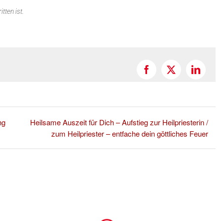
tten ist.
Facebook
X
Linked
ng
Heilsame Auszeit für Dich – Aufstieg zur Heilpriesterin /
zum Heilpriester – entfache dein göttliches Feuer