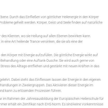
bene. Durch das Einfließen von göttlicher Heilenergie in den Körper
bleme geheilt werden. Körper, Geist und Seele finden auf natürliche
er des Klienten, wo sie Heilung auf allen Ebenen bewirken kann.
 eine Art heilende Trance versinken, die sie als eine der
, den Körper mit Energie aufzufüllen. Die göttliche Energie wirkt auf
ss-Behandlung oder eine Auftank-Dusche. Sie wird auch gerne von
ress des Alltags entfliehen und gestärkt mit neuen Kräften in das
lehrt. Dabei steht das Einfliessen lassen der Energie in den eigenen
handlungen in Zweiergruppen. Das Aktivieren dieser Energie im
t und kann zu erlösenden Prozessen führen.
ar im Rahmen der Jahresausbildung der Europäischen Heilerschule für
mer erhält ein Zertifikat nach EHS-Norm. Es sind keine Vorkenntnisse