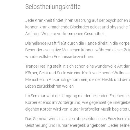
Selbstheilungskräfte
Jede Krankheit findet ihren Ursprung auf der psychischen E
können krank machende Blockaden gelöst und physische Pro
Art ihren Weg zur vollkommenen Gesundheit.
Die heilende Kraft fließt durch die Hände direkt in die Körp
Besonders sensitive Menschen können während dieser Zeit in
wundervollsten Erlebnisse bezeichnen.
Trance Healing stellt in sich schon eine wundervolle Art dar
Körper, Geist und Seele wie eine Kraft verleihende Wellne
Menschen in Anspruch genommen, die der Hektik und dem St
Leben zurückkehren wollen.
Im Seminar wird der Umgang mit der heilenden Erdenergie ge
Körper ebenso im Vordergrund, wie gegenseitige Energiebe
eigenen Körper wird von lauter, kraftvoller Musik begleite
Das Seminar wird als in sich abgeschlossenes Einzelsemin
Geistheilung und Humanenergetik angeboten. Jeder Teilneh