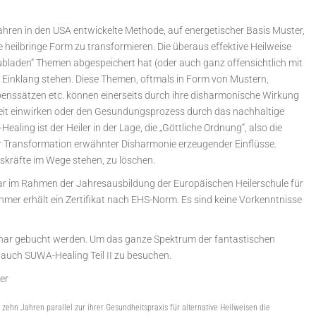
ahren in den USA entwickelte Methode, auf energetischer Basis Muster,
 heilbringe Form zu transformieren. Die überaus effektive Heilweise
hubladen“ Themen abgespeichert hat (oder auch ganz offensichtlich mit
im Einklang stehen. Diese Themen, oftmals in Form von Mustern,
benssätzen etc. können einerseits durch ihre disharmonische Wirkung
heit einwirken oder den Gesundungsprozess durch das nachhaltige
aling ist der Heiler in der Lage, die „Göttliche Ordnung“, also die
her Transformation erwähnter Disharmonie erzeugender Einflüsse.
gskräfte im Wege stehen, zu löschen.
ar im Rahmen der Jahresausbildung der Europäischen Heilerschule für
mer erhält ein Zertifikat nach EHS-Norm. Es sind keine Vorkenntnisse
minar gebucht werden. Um das ganze Spektrum der fantastischen
auch SUWA-Healing Teil II zu besuchen.
er
ehn Jahren parallel zur ihrer Gesundheitspraxis für alternative Heilweisen die