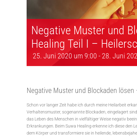
Negative Muster und B
Healing Teil I – Heilers
25. Juni 2020 um 9:00
-
28. Juni 20
Negative Muster und Blockaden lösen 
Schon vor langer Zeit habe ich durch meine Heilarbeit er
Verhaltensmuster, sogenannte Blockaden, eingelagert sind.
das Leben des Menschen in vielfältiger Weise negativ bee
Erkrankungen. Beim Suwa Healing erkenne ich diese den L
dem Körper und transformiere sie in heilende, lebensbejah