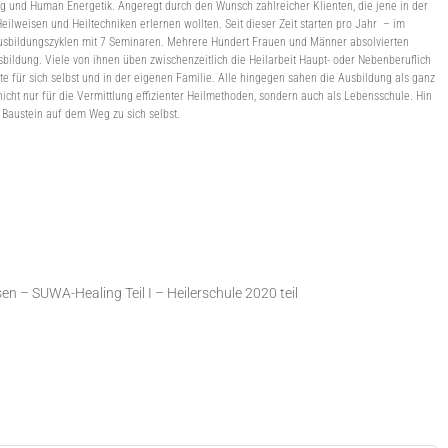
ng und Human Energetik. Angeregt durch den Wunsch zahlreicher Klienten, die jene in der
lweisen und Heiltechniken erlernen wollten. Seit dieser Zeit starten pro Jahr – im
Ausbildungszyklen mit 7 Seminaren. Mehrere Hundert Frauen und Männer absolvierten
bildung. Viele von ihnen üben zwischenzeitlich die Heilarbeit Haupt- oder Nebenberuflich
e für sich selbst und in der eigenen Familie. Alle hingegen sahen die Ausbildung als ganz
nicht nur für die Vermittlung effizienter Heilmethoden, sondern auch als Lebensschule. Hin
 Baustein auf dem Weg zu sich selbst.
 – SUWA-Healing Teil I – Heilerschule 2020 teil