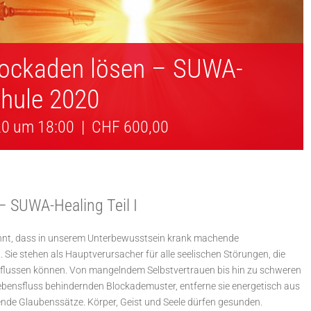
lockaden lösen – SUWA-
chule 2020
20 um 18:00
|
CHF 600,00
– SUWA-Healing Teil I
kannt, dass in unserem Unterbewusstsein krank machende
 Sie stehen als Hauptverursacher für alle seelischen Störungen, die
influssen können. Von mangelndem Selbstvertrauen bis hin zu schweren
ebensfluss behindernden Blockademuster, entferne sie energetisch aus
ende Glaubenssätze. Körper, Geist und Seele dürfen gesunden.