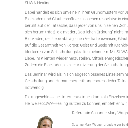
SUWA-Healing
Dabei handelt es sich um eine in ihren Grundmustern vor J
Blockaden und Glaubenssätze zu löschen respektive in eine
beruht auf der Tatsache, dass jeder von uns in seinen „Sc
sich herum trägt), die mit der „Göttlichen Ordnung“ nicht 
Blockaden, der Liebe abträglichen Verhaltensweisen, Glau
auf die Gesamtheit von Körper, Geist und Seele mit Krank
blockieren von Selbstheilungskräften behindern. Mit SUWA-He
Liebe, im Klienten wieder herzustellen. Mittels energetisc
Zudem die Blockaden, die der Aktivierung der Selbstheilun
Das Seminar wird als in sich abgeschlossenes Einzelsemin
Geistheilung und Humanenergetik angeboten. Jeder Teilneh
notwendig.
Die abgeschlossene Unterrichtseinheit kann als Einzelse
Heilweise SUWA-Healing nutzen zu können, empfehlen wir, 
Referentin Susanne Mary Wagn
Susanne Mary Wagner gründete vor bald z