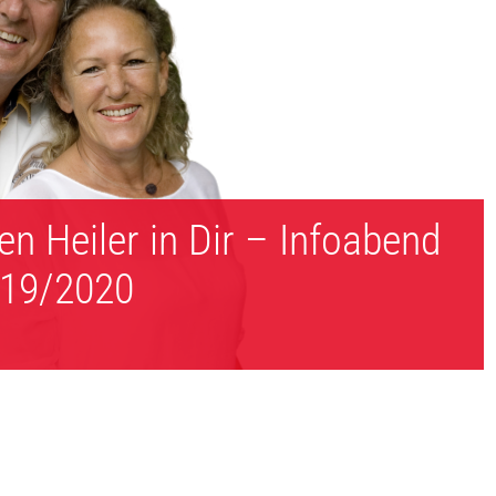
en Heiler in Dir – Infoabend
019/2020